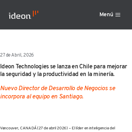
Ir
al
Menú
contenido
27 de Abril, 2026
Ideon Technologies se lanza en Chile para mejorar
la seguridad y la productividad en la minería.
Nuevo Director de Desarrollo de Negocios se
incorpora al equipo en Santiago.
Vancouver, CANADÁ (27 de abril 2026) – El líder en inteligencia del