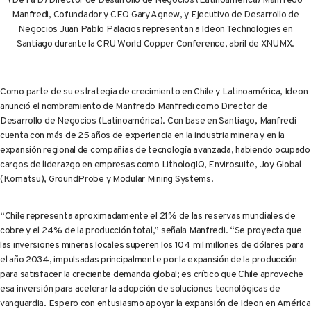
(De I a D) Director de Desarrollo de Negocios (Latinoamérica) Manfredo
Manfredi, Cofundador y CEO Gary Agnew, y Ejecutivo de Desarrollo de
Negocios Juan Pablo Palacios representan a Ideon Technologies en
Santiago durante la CRU World Copper Conference, abril de XNUMX.
Como parte de su estrategia de crecimiento en Chile y Latinoamérica, Ideon
anunció el nombramiento de Manfredo Manfredi como Director de
Desarrollo de Negocios (Latinoamérica). Con base en Santiago, Manfredi
cuenta con más de 25 años de experiencia en la industria minera y en la
expansión regional de compañías de tecnología avanzada, habiendo ocupado
cargos de liderazgo en empresas como LithologIQ, Envirosuite, Joy Global
(Komatsu), GroundProbe y Modular Mining Systems.
“Chile representa aproximadamente el 21% de las reservas mundiales de
cobre y el 24% de la producción total,” señala Manfredi. “Se proyecta que
las inversiones mineras locales superen los 104 mil millones de dólares para
el año 2034, impulsadas principalmente por la expansión de la producción
para satisfacer la creciente demanda global; es crítico que Chile aproveche
esa inversión para acelerar la adopción de soluciones tecnológicas de
vanguardia. Espero con entusiasmo apoyar la expansión de Ideon en América